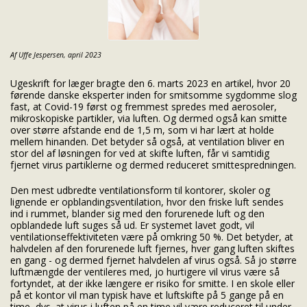
Af Uffe Jespersen, april 2023
Ugeskrift for læger bragte den 6. marts 2023 en artikel, hvor 20
førende danske eksperter inden for smitsomme sygdomme slog
fast, at Covid-19 først og fremmest spredes med aerosoler,
mikroskopiske partikler, via luften. Og dermed også kan smitte
over større afstande end de 1,5 m, som vi har lært at holde
mellem hinanden. Det betyder så også, at ventilation bliver en
stor del af løsningen for ved at skifte luften, får vi samtidig
fjernet virus partiklerne og dermed reduceret smittespredningen.
Den mest udbredte ventilationsform til kontorer, skoler og
lignende er opblandingsventilation, hvor den friske luft sendes
ind i rummet, blander sig med den forurenede luft og den
opblandede luft suges så ud. Er systemet lavet godt, vil
ventilationseffektiviteten være på omkring 50 %. Det betyder, at
halvdelen af den forurenede luft fjernes, hver gang luften skiftes
en gang - og dermed fjernet halvdelen af virus også. Så jo større
luftmængde der ventileres med, jo hurtigere vil virus være så
fortyndet, at der ikke længere er risiko for smitte. I en skole eller
på et kontor vil man typisk have et luftskifte på 5 gange på en
time, dvs. at virus i luften på en time vil være reduceret til under