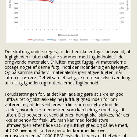
Det skal dog understreges, at der her ikke er taget hensyn til, at
fugtigheden i luften vil spille sammen med fugtindholdet i de
omgivende materialer. Er luften meget fugtig, vil materialerne
optage noget af denne fugt, indtil der indfinder sig en ligevægt.
Og på samme måde vil materialerne igen afgive fugten, når
luften er tørrere. Det vil samlet set give en forsinkelse i ændring
af luftfugtigheden og materialernes fugtindhold.
Forudsætningen for, at det kan lade sig gøre at sikre en god
luftkvalitet og tilstrækkelig høj luftfugtighed inden for om
vinteren, er, at der ventileres så lidt som muligt og kun de
steder, hvor der er mennesker, som kan bidrage med fugt til
luften. Det betyder, at ventilationen hurtigt skal slukkes, når der
ikke er behov for frisk luft. Man kan med fordel styre
luftmængden efter både CO2 og luftfugtighed og så leve med,
at CO2 niveauet i kortere perioder kommer lidt over
grænseværdien på 1000 PPM, hvis det til gengæld betyder, at