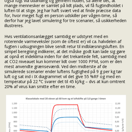
også fugt via udånding og gennem huden, så alene det, at
mange mennesker er samlet på lidt plads, vil få fugtindholdet i
luften til at stige. Jeg har haft svært ved at finde præcise data
for, hvor meget fugt en person udskiller per vågen-time, så
derfor har jeg lavet simulering for tre scenarier, så usikkerheden
illustreres.
Hvis ventilationsanlægget samtidig er udstyret med en
roterende varmeveksler (som de oftest er) vil ca. halvdelen af
fugten i udsugningen blive sendt retur til indblæsningsluften. En
simpel beregning indikerer, at det måske godt kan lade sig gøre
at opnå et indeklima inden for det trekantede felt, samtidig med
at CO2 niveauet kun kommer lidt over 1000 PPM, som er den
mest anvendte grænseværdi. Ved den midterste af de
simulerede scenarier ender luftens fugtighed på 9 g per kg tør
luft og sat ind i IX diagrammet vil det give 55 %RF og med en
temperatur på 22 °C svarer det til 45 kJ/kg – dvs at kun omtrent
20% af virus kan smitte efter en time.