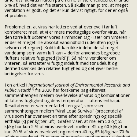
5 % af, hvad det var fra starten. Så skulle man jo tro, at meget
ventilation er godt, og det er kun delvist rigtigt, for der er også
et problem.
Problemet er, at virus har lettere ved at overleve i tør luft
kombineret med, at vi er mere modtagelige overfor virus, når
den tørre luft udtørrer vores slimhinder. Og - især om vinteren -
er der et meget lille absolut vandindhold i udeluften (også
selvom det regner). Kold luft kan ikke indeholde så meget
vanddamp som varm luft kan – derfor anvendes begrebet:
”luftens relative fugtighed [%RF]”. Så når vi ventilerer om
vinteren, så erstatter vi fugtig indeluft med tør udeluft og
dermed sænkes den relative fugtighed og det giver bedre
betingelser for virus.
I en artikel i
International Journal of Environmental Research and
(1)
Public Health
fra 2020 har forskerne bag eftervist
sammenhængen mellem overlevelse af virus og kombinationen
af luftens fugtighed og dens temperatur – luftens enthalpi.
Resultaterne er sammenfattet i en graf, som viser
sammenhængen mellem ”Viral Load Survival” (procentdel af
virus som har overlevet en time efter spredning) og specifik
enthalpi (kJ per kg tør luft). Grafen viser, at mellem 50 og 55
kJ/kg har kun 5 % af virus overlevet; mellem 45 og 60 kJ/kg har
kun 20 % af virus overlevet; og mellem 40 og 65 kJ/kg har 70 %
af virus overlevet. Studierne er behæftet med nogen usikkerhed,