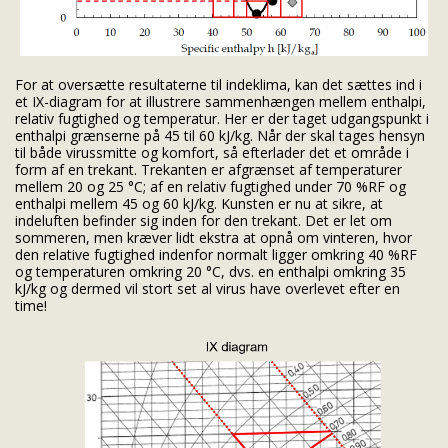
For at oversætte resultaterne til indeklima, kan det sættes ind i
et IX-diagram for at illustrere sammenhængen mellem enthalpi,
relativ fugtighed og temperatur. Her er der taget udgangspunkt i
enthalpi grænserne på 45 til 60 kJ/kg. Når der skal tages hensyn
til både virussmitte og komfort, så efterlader det et område i
form af en trekant. Trekanten er afgrænset af temperaturer
mellem 20 og 25 °C; af en relativ fugtighed under 70 %RF og
enthalpi mellem 45 og 60 kJ/kg. Kunsten er nu at sikre, at
indeluften befinder sig inden for den trekant. Det er let om
sommeren, men kræver lidt ekstra at opnå om vinteren, hvor
den relative fugtighed indenfor normalt ligger omkring 40 %RF
og temperaturen omkring 20 °C, dvs. en enthalpi omkring 35
kJ/kg og dermed vil stort set al virus have overlevet efter en
time!